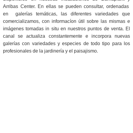
Arribas Center
. En ellas
se pueden consultar
,
o
rdenadas
en
galerías
temáticas,
las diferentes
variedades que
comercializamos, con informacíon útil sobre las mis
mas
e
imágenes tomadas in situ en nuestr
os
puntos de venta
.
El
canal se actualiza
constantemente
e incorpora nuevas
gale
rías
con variedades y especies de todo tipo
para los
profesionales de la jardinería y el paisajismo.