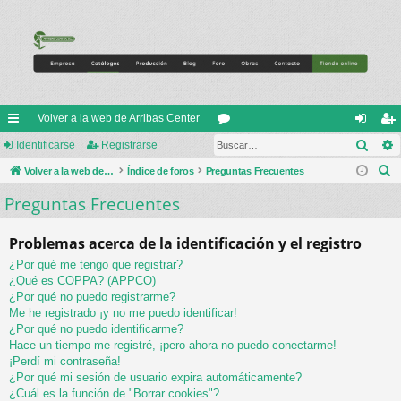
Volver a la web de Arribas Center
Busc
nl
Identificarse
Registrarse
or
de
eg
B
ac
Volver a la web de Arribas Center
Índice de foros
Preguntas Frecuentes
os
nti
ist
u
Preguntas Frecuentes
es
fic
ra
s
rá
ar
rs
c
Problemas acerca de la identificación y el registro
a
pi
se
e
¿Por qué me tengo que registrar?
r
do
¿Qué es COPPA? (APPCO)
¿Por qué no puedo registrarme?
s
Me he registrado ¡y no me puedo identificar!
¿Por qué no puedo identificarme?
Hace un tiempo me registré, ¡pero ahora no puedo conectarme!
¡Perdí mi contraseña!
¿Por qué mi sesión de usuario expira automáticamente?
¿Cuál es la función de "Borrar cookies"?