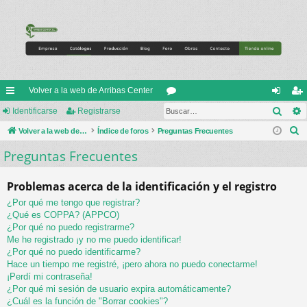
Volver a la web de Arribas Center
Busc
nl
Identificarse
Registrarse
or
de
eg
B
ac
Volver a la web de Arribas Center
Índice de foros
Preguntas Frecuentes
os
nti
ist
u
Preguntas Frecuentes
es
fic
ra
s
rá
ar
rs
c
Problemas acerca de la identificación y el registro
a
pi
se
e
¿Por qué me tengo que registrar?
r
do
¿Qué es COPPA? (APPCO)
¿Por qué no puedo registrarme?
s
Me he registrado ¡y no me puedo identificar!
¿Por qué no puedo identificarme?
Hace un tiempo me registré, ¡pero ahora no puedo conectarme!
¡Perdí mi contraseña!
¿Por qué mi sesión de usuario expira automáticamente?
¿Cuál es la función de "Borrar cookies"?