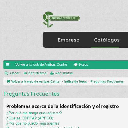
Volver a la web de Arribas Center
Foros
nl
Buscar
Identificarse
Registrarse
ac
Volver a la web de Arribas Center
Índice de foros
Preguntas Frecuentes
es
Preguntas Frecuentes
rá
Problemas acerca de la identificación y el registro
pi
¿Por qué me tengo que registrar?
do
¿Qué es COPPA? (APPCO)
¿Por qué no puedo registrarme?
s