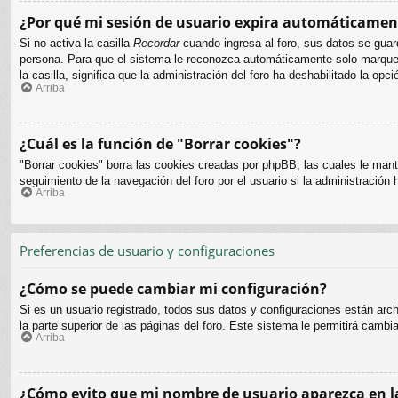
¿Por qué mi sesión de usuario expira automáticamen
Si no activa la casilla
Recordar
cuando ingresa al foro, sus datos se guard
persona. Para que el sistema le reconozca automáticamente solo marque la
la casilla, significa que la administración del foro ha deshabilitado la opci
Arriba
¿Cuál es la función de "Borrar cookies"?
"Borrar cookies" borra las cookies creadas por phpBB, las cuales le mant
seguimiento de la navegación del foro por el usuario si la administración 
Arriba
Preferencias de usuario y configuraciones
¿Cómo se puede cambiar mi configuración?
Si es un usuario registrado, todos sus datos y configuraciones están arc
la parte superior de las páginas del foro. Este sistema le permitirá cambi
Arriba
¿Cómo evito que mi nombre de usuario aparezca en la