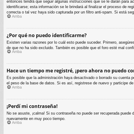
entonces tendrá que seguir algunas instrucciones que se le darán para a
identificarse; esta información se le brindará al finalizar el proceso de r
correcta o tal vez haya sido capturada por un filtro anti-spam. Si está s
Arriba
¿Por qué no puedo identificarme?
Existen varias razones por lo cuál esto puede suceder. Primero, asegúr
de que no ha sido excluido. También es posible que el foro esté mal confi
Arriba
Hace un tiempo me registré, ¡pero ahora no puedo c
Es posible que la administración haya desactivado o borrado su cuenta p
el peso de la base de datos. Si es así, registrese de nuevo y participe de
Arriba
¡Perdí mi contraseña!
No se asuste, ¡calma! Si su contraseña no puede ser recuperada puede des
nuevamente en muy poco tiempo.
Arriba