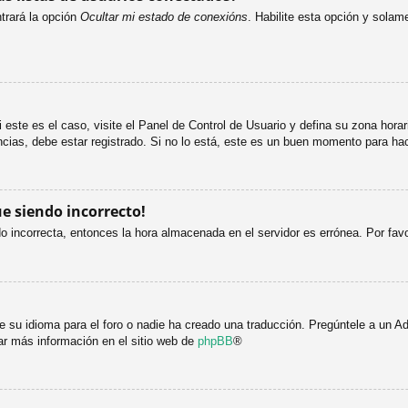
trará la opción
Ocultar mi estado de conexións
. Habilite esta opción y sola
i este es el caso, visite el Panel de Control de Usuario y defina su zona hora
cias, debe estar registrado. Si no lo está, este es un buen momento para hac
ue siendo incorrecto!
ndo incorrecta, entonces la hora almacenada en el servidor es errónea. Por fa
 su idioma para el foro o nadie ha creado una traducción. Pregúntele a un Adm
ar más información en el sitio web de
phpBB
®