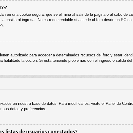
te?
an en una cookie segura, que se elimina al salir de la página o al cabo de c
 casilla al ingresar. No es recomendable si accede al foro desde un PC compa
ón.
ienen autorizado para acceder a determinados recursos del foro y estar ident
ha habilitado la opción. Si está teniendo problemas con el ingreso o salida de
hivados en nuestra base de datos. Para modificarlos, visite el Panel de Cont
ar sus datos y preferencias.
s listas de usuarios conectados?