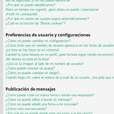
Me he registrado ¡y no me puedo identificar!
¿Por qué no puedo identificarme?
Hace un tiempo me registré, ¡pero ahora no puedo conectarme!
¡Perdí mi contraseña!
¿Por qué mi sesión de usuario expira automáticamente?
¿Cuál es la función de "Borrar cookies"?
Preferencias de usuario y configuraciones
¿Cómo se puede cambiar mi configuración?
¿Cómo evito que mi nombre de usuario aparezca en las listas de usuari
¡La hora en los foros no es correcta!
Cambié la zona horaria en mi perfil, ¡pero la hora sigue siendo incorrecto!
¡Mi idioma no está en la lista!
¿Qué es la imagen al lado de mi nombre de usuario?
¿Cómo puedo mostrar un avatar?
¿Cómo se puede cambiar mi rango?
Cuando hago clic sobre el enlace de e-mail de un usuario, ¡me pide que m
Publicación de mensajes
¿Cómo puedo crear un nuevo tema o enviar una respuesta?
¿Cómo se puede editar o borrar un mensaje?
¿Cómo se puede añadir una firma a mi mensaje?
¿Cómo creo una encuesta?
¿Por qué no se puede añadir más opciones a la encuesta?