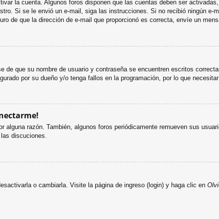
ctivar la cuenta. Algunos foros disponen que las cuentas deben ser activada
egistro. Si se le envió un e-mail, siga las instrucciones. Si no recibió ningún 
eguro de que la dirección de e-mail que proporcionó es correcta, envíe un mens
ese de que su nombre de usuario y contraseña se encuentren escritos correct
gurado por su dueño y/o tenga fallos en la programación, por lo que necesitar
onectarme!
or alguna razón. También, algunos foros periódicamente remueven sus usuario
 las discuciones.
activarla o cambiarla. Visite la página de ingreso (login) y haga clic en
Olv