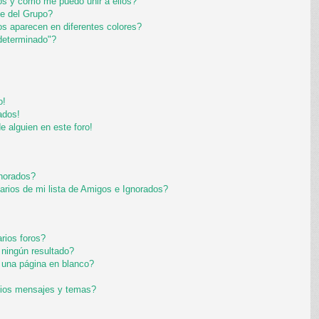
s y como me puedo unir a ellos?
e del Grupo?
s aparecen en diferentes colores?
determinado"?
o!
ados!
e alguien en este foro!
gnorados?
arios de mi lista de Amigos e Ignorados?
rios foros?
ningún resultado?
una página en blanco?
pios mensajes y temas?