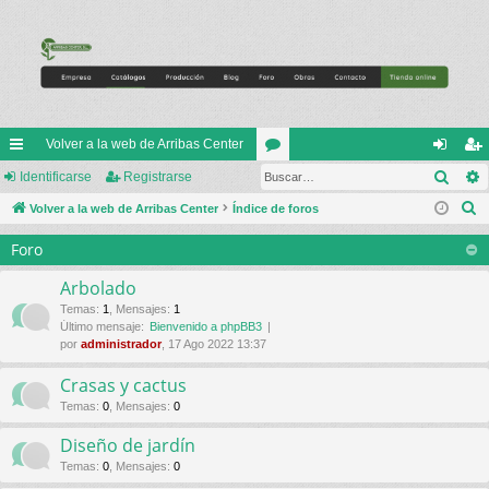
Volver a la web de Arribas Center
Busc
nl
Identificarse
Registrarse
or
de
eg
B
ac
Volver a la web de Arribas Center
Índice de foros
os
nti
ist
u
es
fic
ra
Foro
s
rá
ar
rs
c
Arbolado
a
pi
se
e
Temas
:
1
,
Mensajes
:
1
Último mensaje:
Bienvenido a phpBB3
r
do
por
administrador
, 17 Ago 2022 13:37
s
Crasas y cactus
Temas
:
0
,
Mensajes
:
0
Diseño de jardín
Temas
:
0
,
Mensajes
:
0