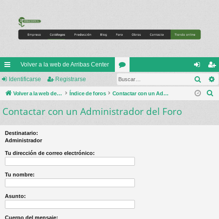
Volver a la web de Arribas Center
Busc
nl
Identificarse
Registrarse
or
de
eg
B
ac
Volver a la web de Arribas Center
Índice de foros
os
Contactar con un Administrador del Foro
nti
ist
u
Contactar con un Administrador del Foro
es
fic
ra
s
rá
ar
rs
c
Destinatario:
a
pi
se
e
Administrador
r
do
Tu dirección de correo electrónico:
s
Tu nombre:
Asunto:
Cuerpo del mensaje: