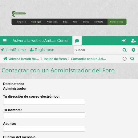
Volver a la web de Arribas Center
Busc
nl
Identificarse
Registrarse
or
de
eg
B
ac
Volver a la web de Arribas Center
Índice de foros
os
Contactar con un Administrador del Foro
nti
ist
u
Contactar con un Administrador del Foro
es
fic
ra
s
rá
ar
rs
c
Destinatario:
a
pi
se
e
Administrador
r
do
Tu dirección de correo electrónico:
s
Tu nombre:
Asunto:
Cuerpo del mensaje: