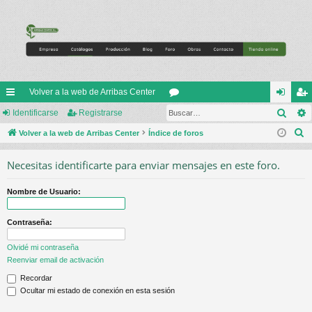
Volver a la web de Arribas Center
Busc
nl
Identificarse
Registrarse
or
de
eg
B
ac
Volver a la web de Arribas Center
Índice de foros
os
nti
ist
u
es
fic
ra
Necesitas identificarte para enviar mensajes en este foro.
s
rá
ar
rs
c
Nombre de Usuario:
a
pi
se
e
r
do
Contraseña:
s
Olvidé mi contraseña
Reenviar email de activación
Recordar
Ocultar mi estado de conexión en esta sesión