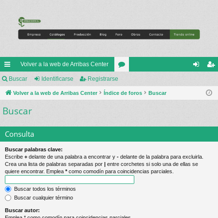
Volver a la web de Arribas Center
nl
Buscar
Identificarse
Registrarse
or
de
eg
ac
Volver a la web de Arribas Center
Índice de foros
os
Buscar
nti
ist
Buscar
es
fic
ra
rá
ar
rs
Consulta
pi
se
e
Buscar palabras clave:
do
Escribe
+
delante de una palabra a encontrar y
-
delante de la palabra para excluirla.
Crea una lista de palabras separadas por
|
entre corchetes si solo una de ellas se
s
quiere encontrar. Emplea
*
como comodín para coincidencias parciales.
Buscar todos los términos
Buscar cualquier término
Buscar autor:
Emplea * como comodín para coincidencias parciales.