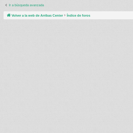
Ir a búsqueda avanzada
Volver a la web de Arribas Center
Índice de foros