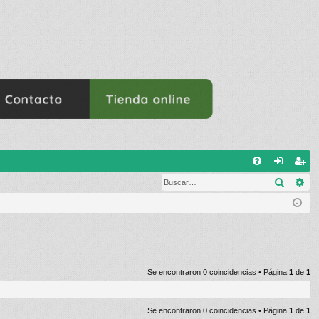
E
Buscar
Bú
FA
de
eg
Q
nti
ist
fic
ra
ar
rs
se
e
Se encontraron 0 coincidencias • Página
1
de
1
Se encontraron 0 coincidencias • Página
1
de
1