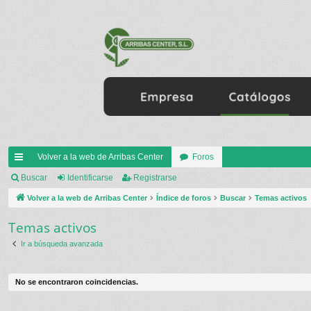
Volver a la web de Arribas Center
Foros
nl
Buscar
Identificarse
Registrarse
ac
Volver a la web de Arribas Center
Índice de foros
Buscar
Temas activos
es
Temas activos
rá
Ir a búsqueda avanzada
pi
do
No se encontraron coincidencias.
s