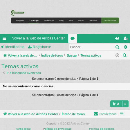
Volver a la web de Arribas Center
Busc
nl
Identificarse
Registrarse
or
de
eg
B
ac
Volver a la web de Arribas Center
Índice de foros
Buscar
os
Temas activos
nti
ist
u
Temas activos
es
fic
ra
s
rá
ar
rs
Ir a búsqueda avanzada
c
Se encontraron 0 coincidencias • Página
1
de
1
a
pi
se
e
No se encontraron coincidencias.
r
do
Se encontraron 0 coincidencias • Página
1
de
1
s
Ir a
Volver a la web de Arribas Center
Índice de foros
Contáctanos
Copyright © 2022 Arribas Center
Aviso legal
Política de privacidad
Política de cookies