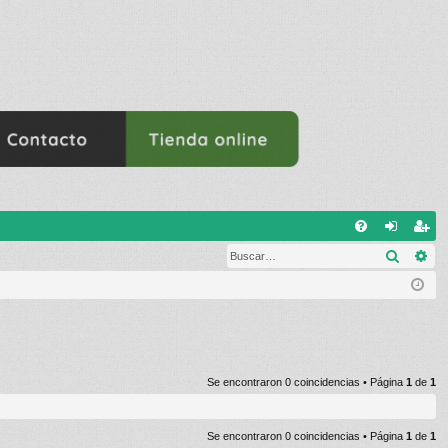
E
Buscar
Bú
FA
de
eg
Q
nti
ist
fic
ra
ar
rs
se
e
Se encontraron 0 coincidencias • Página
1
de
1
Se encontraron 0 coincidencias • Página
1
de
1