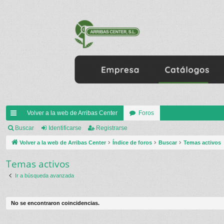
Volver a la web de Arribas Center
Foros
nl
Buscar
Identificarse
Registrarse
ac
Volver a la web de Arribas Center
Índice de foros
Buscar
Temas activos
es
Temas activos
rá
Ir a búsqueda avanzada
pi
do
No se encontraron coincidencias.
s