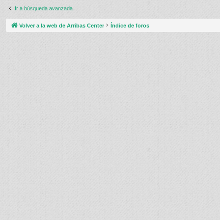
Ir a búsqueda avanzada
Volver a la web de Arribas Center
Índice de foros