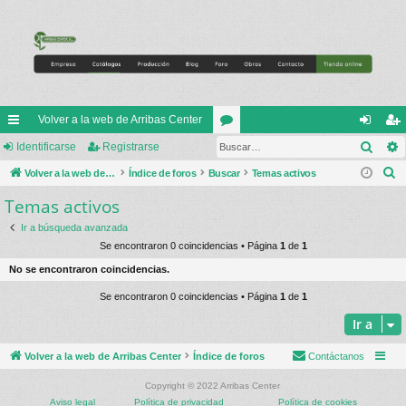
Volver a la web de Arribas Center
Busc
nl
Identificarse
Registrarse
or
de
eg
B
ac
Volver a la web de Arribas Center
Índice de foros
Buscar
os
Temas activos
nti
ist
u
Temas activos
es
fic
ra
s
rá
ar
rs
Ir a búsqueda avanzada
c
Se encontraron 0 coincidencias • Página
1
de
1
a
pi
se
e
No se encontraron coincidencias.
r
do
Se encontraron 0 coincidencias • Página
1
de
1
s
Ir a
Volver a la web de Arribas Center
Índice de foros
Contáctanos
Copyright © 2022 Arribas Center
Aviso legal
Política de privacidad
Política de cookies