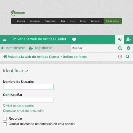
Volver a la web de Arribas Center
Busc
nl
Identificarse
Registrarse
or
de
eg
B
ac
Volver a la web de Arribas Center
Índice de foros
os
nti
ist
u
es
fic
ra
Identificarse
s
rá
ar
rs
c
Nombre de Usuario:
a
pi
se
e
r
do
Contraseña:
s
Olvidé mi contraseña
Reenviar email de activación
Recordar
Ocultar mi estado de conexión en esta sesión