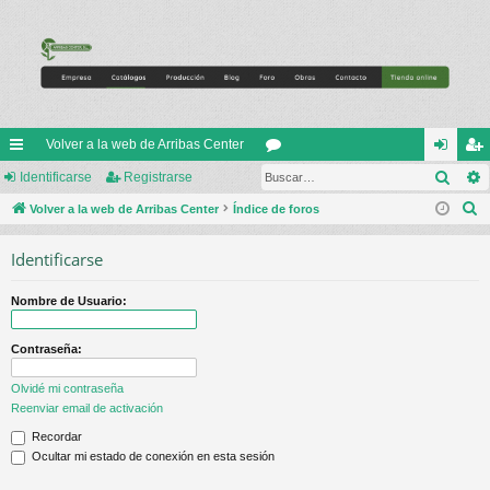
Volver a la web de Arribas Center
Busc
nl
Identificarse
Registrarse
or
de
eg
B
ac
Volver a la web de Arribas Center
Índice de foros
os
nti
ist
u
es
fic
ra
Identificarse
s
rá
ar
rs
c
Nombre de Usuario:
a
pi
se
e
r
do
Contraseña:
s
Olvidé mi contraseña
Reenviar email de activación
Recordar
Ocultar mi estado de conexión en esta sesión