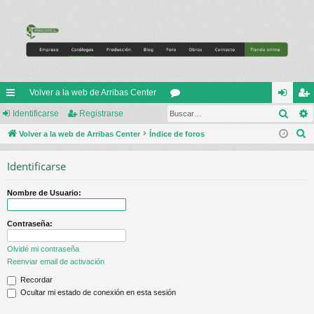
Volver a la web de Arribas Center
Busc
nl
Identificarse
Registrarse
or
de
eg
B
ac
Volver a la web de Arribas Center
Índice de foros
os
nti
ist
u
es
fic
ra
Identificarse
s
rá
ar
rs
c
Nombre de Usuario:
a
pi
se
e
r
do
Contraseña:
s
Olvidé mi contraseña
Reenviar email de activación
Recordar
Ocultar mi estado de conexión en esta sesión