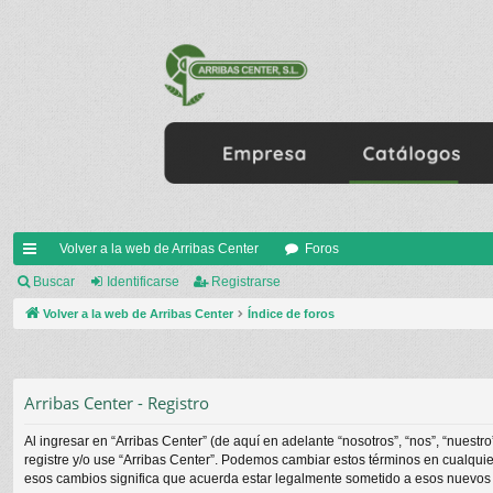
Volver a la web de Arribas Center
Foros
nl
Buscar
Identificarse
Registrarse
ac
Volver a la web de Arribas Center
Índice de foros
es
rá
Arribas Center - Registro
pi
Al ingresar en “Arribas Center” (de aquí en adelante “nosotros”, “nos”, “nuestr
do
registre y/o use “Arribas Center”. Podemos cambiar estos términos en cualqui
esos cambios significa que acuerda estar legalmente sometido a esos nuevos 
s