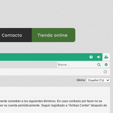
E
Buscar
Bú
FA
de
eg
Q
nti
ist
fic
ra
Idioma:
ar
rs
se
e
lmente sometido a los siguientes términos. En caso contrario por favor no se
por su cuenta periódicamente. Seguir registrado a “Arribas Center” después de