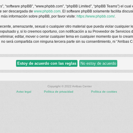
us”, “software phpBB”, “www.phpbb.com”, “phpBB Limited”, “phpBB Teams”) el cual es
de ser descargada de
www.phpbb.com
. El software phpBB solamente facilita discu
ás información sobre phpBB, por favor visite:
https://www.phpbb.com/
.
ecente, amenazante, sexual o cualquier otro material que pueda violar cualquier le
ulsado y, si lo creemos oportuno, con notificación a su Proveedor de Servicios de
a eliminar, editar, mover o cerrar cualquier tema en cualquier momento que lo cr
o será compartida con ninguna tercera parte sin su consentimiento, ni “Arribas C
Copyright © 2022 Arribas Center
Aviso legal
Política de privacidad
Política de cookies