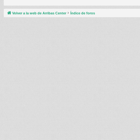
Volver a la web de Arribas Center
Índice de foros