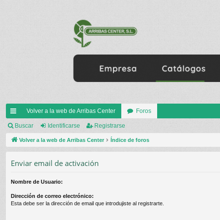
Volver a la web de Arribas Center
Foros
nl
Buscar
Identificarse
Registrarse
ac
Volver a la web de Arribas Center
Índice de foros
es
Enviar email de activación
rá
Nombre de Usuario:
pi
Dirección de correo electrónico:
do
Esta debe ser la dirección de email que introdujiste al registrarte.
s