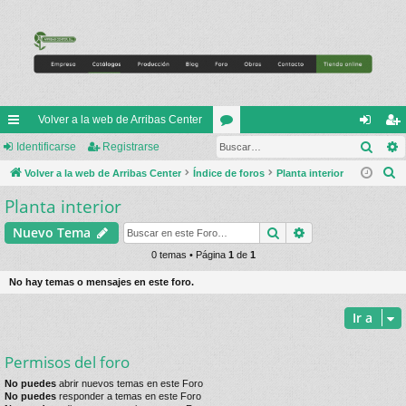
Volver a la web de Arribas Center
Busc
nl
Identificarse
Registrarse
or
de
eg
B
ac
Volver a la web de Arribas Center
Índice de foros
os
Planta interior
nti
ist
u
Planta interior
es
fic
ra
s
rá
ar
rs
Buscar
Búsqueda avan
Nuevo Tema
c
a
pi
0 temas • Página
1
de
1
se
e
r
do
No hay temas o mensajes en este foro.
s
Ir a
Permisos del foro
No puedes
abrir nuevos temas en este Foro
No puedes
responder a temas en este Foro