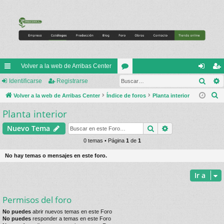
Volver a la web de Arribas Center
Busc
nl
Identificarse
Registrarse
or
de
eg
B
ac
Volver a la web de Arribas Center
Índice de foros
os
Planta interior
nti
ist
u
Planta interior
es
fic
ra
s
rá
ar
rs
Buscar
Búsqueda avan
Nuevo Tema
c
a
pi
0 temas • Página
1
de
1
se
e
r
do
No hay temas o mensajes en este foro.
s
Ir a
Permisos del foro
No puedes
abrir nuevos temas en este Foro
No puedes
responder a temas en este Foro