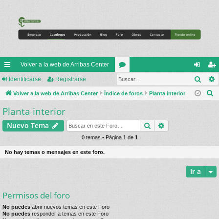
Volver a la web de Arribas Center
Busc
nl
Identificarse
Registrarse
or
de
eg
B
ac
Volver a la web de Arribas Center
Índice de foros
os
Planta interior
nti
ist
u
Planta interior
es
fic
ra
s
rá
ar
rs
Buscar
Búsqueda avan
Nuevo Tema
c
a
pi
0 temas • Página
1
de
1
se
e
r
do
No hay temas o mensajes en este foro.
s
Ir a
Permisos del foro
No puedes
abrir nuevos temas en este Foro
No puedes
responder a temas en este Foro