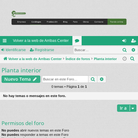
Volver a la web de Arribas Center
Busc
nl
Identificarse
Registrarse
or
de
eg
B
ac
Volver a la web de Arribas Center
Índice de foros
os
Planta interior
nti
ist
u
Planta interior
es
fic
ra
s
rá
ar
rs
Buscar
Búsqueda avan
Nuevo Tema
c
a
pi
0 temas • Página
1
de
1
se
e
r
do
No hay temas o mensajes en este foro.
s
Ir a
Permisos del foro
No puedes
abrir nuevos temas en este Foro
No puedes
responder a temas en este Foro