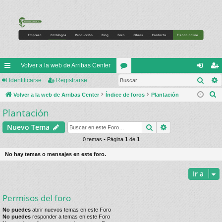
Volver a la web de Arribas Center
Busc
nl
Identificarse
Registrarse
or
de
eg
B
ac
Volver a la web de Arribas Center
Índice de foros
os
Plantación
nti
ist
u
Plantación
es
fic
ra
s
rá
ar
rs
Buscar
Búsqueda avan
Nuevo Tema
c
a
pi
0 temas • Página
1
de
1
se
e
r
do
No hay temas o mensajes en este foro.
s
Ir a
Permisos del foro
No puedes
abrir nuevos temas en este Foro
No puedes
responder a temas en este Foro