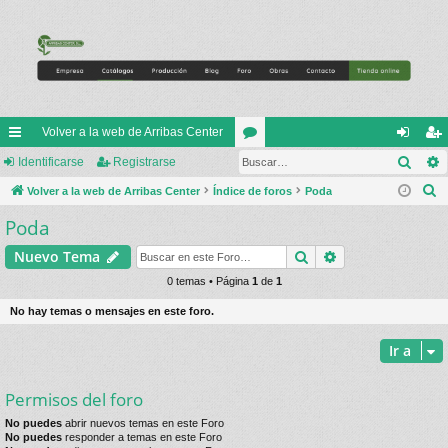
Volver a la web de Arribas Center
Busc
nl
Identificarse
Registrarse
or
de
eg
B
ac
Volver a la web de Arribas Center
Índice de foros
os
Poda
nti
ist
u
Poda
es
fic
ra
s
rá
ar
rs
Buscar
Búsqueda avan
Nuevo Tema
c
a
pi
0 temas • Página
1
de
1
se
e
r
do
No hay temas o mensajes en este foro.
s
Ir a
Permisos del foro
No puedes
abrir nuevos temas en este Foro
No puedes
responder a temas en este Foro