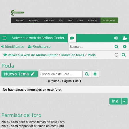
Volver a la web de Arribas Center
Busc
nl
Identificarse
Registrarse
or
de
eg
B
ac
Volver a la web de Arribas Center
Índice de foros
os
Poda
nti
ist
u
Poda
es
fic
ra
s
rá
ar
rs
Buscar
Búsqueda avan
Nuevo Tema
c
a
pi
0 temas • Página
1
de
1
se
e
r
do
No hay temas o mensajes en este foro.
s
Ir a
Permisos del foro
No puedes
abrir nuevos temas en este Foro
No puedes
responder a temas en este Foro