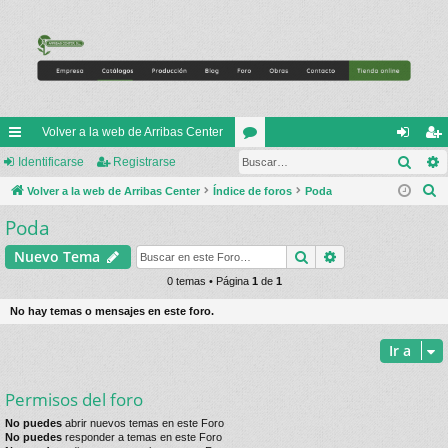
Volver a la web de Arribas Center
Busc
nl
Identificarse
Registrarse
or
de
eg
B
ac
Volver a la web de Arribas Center
Índice de foros
os
Poda
nti
ist
u
Poda
es
fic
ra
s
rá
ar
rs
Buscar
Búsqueda avan
Nuevo Tema
c
a
pi
0 temas • Página
1
de
1
se
e
r
do
No hay temas o mensajes en este foro.
s
Ir a
Permisos del foro
No puedes
abrir nuevos temas en este Foro
No puedes
responder a temas en este Foro