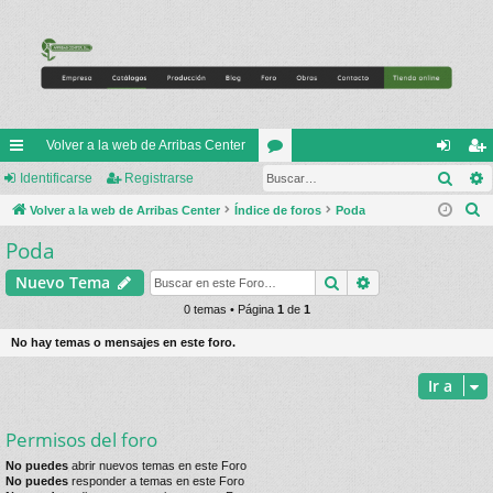
Volver a la web de Arribas Center
Busc
nl
Identificarse
Registrarse
or
de
eg
B
ac
Volver a la web de Arribas Center
Índice de foros
os
Poda
nti
ist
u
Poda
es
fic
ra
s
rá
ar
rs
Buscar
Búsqueda avan
Nuevo Tema
c
a
pi
0 temas • Página
1
de
1
se
e
r
do
No hay temas o mensajes en este foro.
s
Ir a
Permisos del foro
No puedes
abrir nuevos temas en este Foro
No puedes
responder a temas en este Foro