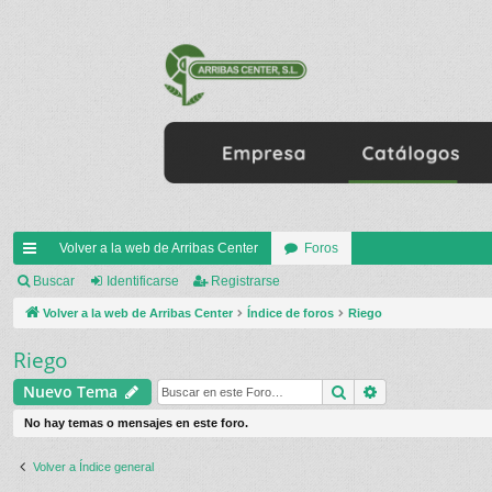
Volver a la web de Arribas Center
Foros
nl
Buscar
Identificarse
Registrarse
ac
Volver a la web de Arribas Center
Índice de foros
Riego
es
Riego
rá
Buscar
Búsqueda ava
Nuevo Tema
pi
No hay temas o mensajes en este foro.
do
Volver a Índice general
s