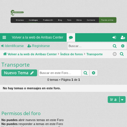
Volver a la web de Arribas Center
Busc
nl
Identificarse
Registrarse
or
de
eg
B
ac
Volver a la web de Arribas Center
Índice de foros
os
Transporte
nti
ist
u
Transporte
es
fic
ra
s
rá
ar
rs
Buscar
Búsqueda avan
Nuevo Tema
c
a
pi
0 temas • Página
1
de
1
se
e
r
do
No hay temas o mensajes en este foro.
s
Ir a
Permisos del foro
No puedes
abrir nuevos temas en este Foro
No puedes
responder a temas en este Foro