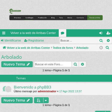
Volver a la web de Arribas Center
Busc
nl
Identificarse
Registrarse
or
de
eg
B
ac
Volver a la web de Arribas Center
Índice de foros
os
Arbolado
nti
ist
u
Arbolado
es
fic
ra
s
rá
ar
rs
Buscar
Búsqueda avan
Nuevo Tema
c
a
pi
1 tema • Página
1
de
1
se
e
r
Temas
do
s
Bienvenido a phpBB3
Último mensaje por
administrador
«
17 Ago 2022 13:37
Nuevo Tema
1 tema • Página
1
de
1