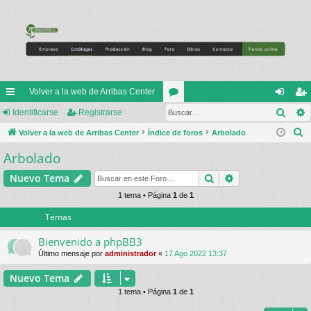
Volver a la web de Arribas Center
Busc
nl
Identificarse
Registrarse
or
de
eg
B
ac
Volver a la web de Arribas Center
Índice de foros
os
Arbolado
nti
ist
u
Arbolado
es
fic
ra
s
rá
ar
rs
Buscar
Búsqueda avan
Nuevo Tema
c
a
pi
1 tema • Página
1
de
1
se
e
r
Temas
do
s
Bienvenido a phpBB3
Último mensaje por
administrador
«
17 Ago 2022 13:37
Nuevo Tema
1 tema • Página
1
de
1