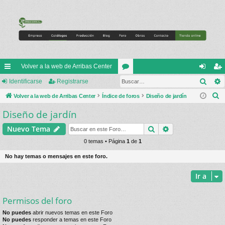
Volver a la web de Arribas Center
Busc
nl
Identificarse
Registrarse
or
de
eg
B
ac
Volver a la web de Arribas Center
Índice de foros
os
Diseño de jardín
nti
ist
u
Diseño de jardín
es
fic
ra
s
rá
ar
rs
Buscar
Búsqueda avan
Nuevo Tema
c
a
pi
0 temas • Página
1
de
1
se
e
r
do
No hay temas o mensajes en este foro.
s
Ir a
Permisos del foro
No puedes
abrir nuevos temas en este Foro
No puedes
responder a temas en este Foro