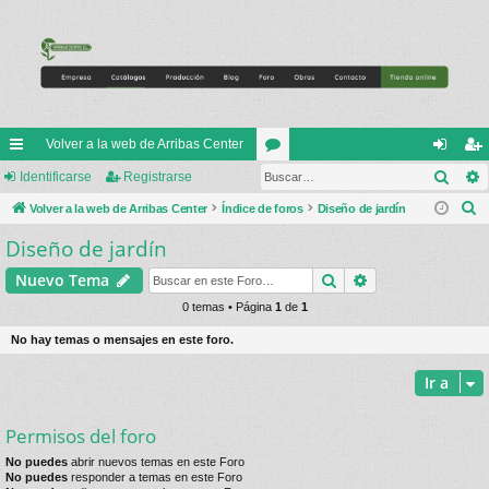
Volver a la web de Arribas Center
Busc
nl
Identificarse
Registrarse
or
de
eg
B
ac
Volver a la web de Arribas Center
Índice de foros
os
Diseño de jardín
nti
ist
u
Diseño de jardín
es
fic
ra
s
rá
ar
rs
Buscar
Búsqueda avan
Nuevo Tema
c
a
pi
0 temas • Página
1
de
1
se
e
r
do
No hay temas o mensajes en este foro.
s
Ir a
Permisos del foro
No puedes
abrir nuevos temas en este Foro
No puedes
responder a temas en este Foro