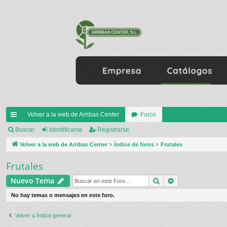
Volver a la web de Arribas Center
Foros
nl
Buscar
Identificarse
Registrarse
ac
Volver a la web de Arribas Center
Índice de foros
Frutales
es
Frutales
rá
Buscar
Búsqueda ava
Nuevo Tema
pi
No hay temas o mensajes en este foro.
do
Volver a Índice general
s