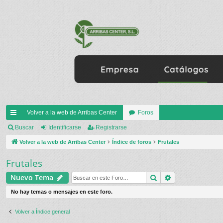
Volver a la web de Arribas Center
Foros
nl
Buscar
Identificarse
Registrarse
ac
Volver a la web de Arribas Center
Índice de foros
Frutales
es
Frutales
rá
Buscar
Búsqueda ava
Nuevo Tema
pi
No hay temas o mensajes en este foro.
do
Volver a Índice general
s