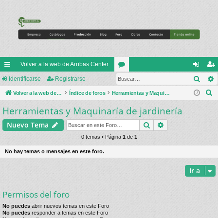
Volver a la web de Arribas Center
Busc
nl
Identificarse
Registrarse
or
de
eg
B
ac
Volver a la web de Arribas Center
Índice de foros
os
Herramientas y Maquinaría de jardinería
nti
ist
u
Herramientas y Maquinaría de jardinería
es
fic
ra
s
rá
ar
rs
Buscar
Búsqueda avan
Nuevo Tema
c
a
pi
0 temas • Página
1
de
1
se
e
r
do
No hay temas o mensajes en este foro.
s
Ir a
Permisos del foro
No puedes
abrir nuevos temas en este Foro
No puedes
responder a temas en este Foro