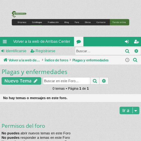
Volver a la web de Arribas Center
Busc
nl
Identificarse
Registrarse
or
de
eg
B
ac
Volver a la web de Arribas Center
Índice de foros
Plagas y enfermedades
os
nti
ist
u
Plagas y enfermedades
es
fic
ra
s
rá
ar
rs
Buscar
Búsqueda avan
Nuevo Tema
c
a
pi
0 temas • Página
1
de
1
se
e
r
do
No hay temas o mensajes en este foro.
s
Ir a
Permisos del foro
No puedes
abrir nuevos temas en este Foro
No puedes
responder a temas en este Foro