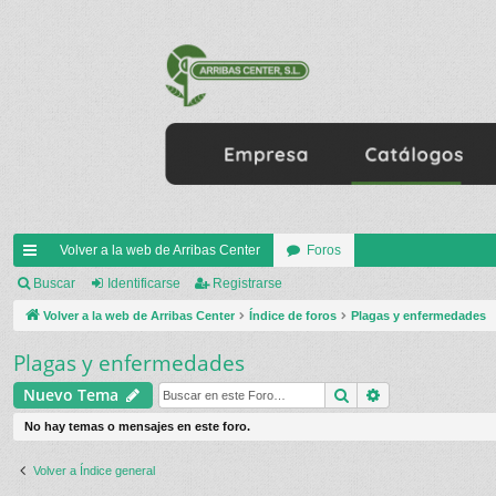
Volver a la web de Arribas Center
Foros
nl
Buscar
Identificarse
Registrarse
ac
Volver a la web de Arribas Center
Índice de foros
Plagas y enfermedades
es
Plagas y enfermedades
rá
Buscar
Búsqueda ava
Nuevo Tema
pi
No hay temas o mensajes en este foro.
do
Volver a Índice general
s