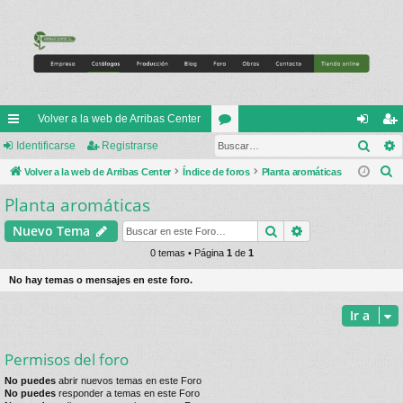
Volver a la web de Arribas Center
Busc
nl
Identificarse
Registrarse
or
de
eg
B
ac
Volver a la web de Arribas Center
Índice de foros
os
Planta aromáticas
nti
ist
u
Planta aromáticas
es
fic
ra
s
rá
ar
rs
Buscar
Búsqueda avan
Nuevo Tema
c
a
pi
0 temas • Página
1
de
1
se
e
r
do
No hay temas o mensajes en este foro.
s
Ir a
Permisos del foro
No puedes
abrir nuevos temas en este Foro
No puedes
responder a temas en este Foro