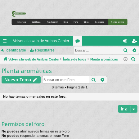
Volver a la web de Arribas Center
Busc
nl
Identificarse
Registrarse
or
de
eg
B
ac
Volver a la web de Arribas Center
Índice de foros
os
Planta aromáticas
nti
ist
u
Planta aromáticas
es
fic
ra
s
rá
ar
rs
Buscar
Búsqueda avan
Nuevo Tema
c
a
pi
0 temas • Página
1
de
1
se
e
r
do
No hay temas o mensajes en este foro.
s
Ir a
Permisos del foro
No puedes
abrir nuevos temas en este Foro
No puedes
responder a temas en este Foro